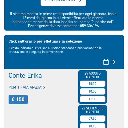
Il sistema mostra le prime tre disponibilità per ogni giornata, fino a
12 mesi dal giorno in cui viene effettuata la ricerca,
indipendentemente dalla data inserita nel campo "a partire dal".
Per esigenze diverse contattaci: 059.306196
Click sull'orario per effettuare la selezione
il costo indicato si riferisce al listino standard e puó variare se la
prestazione è eseguita in convenzione


Conte Erika
25 AGOSTO
MARTEDI
10:10
PCM 1 - VIA ARQUA' 5
10:50
€ 150
11:30
22 SETTEMBRE
MARTEDI
09:30
10:10