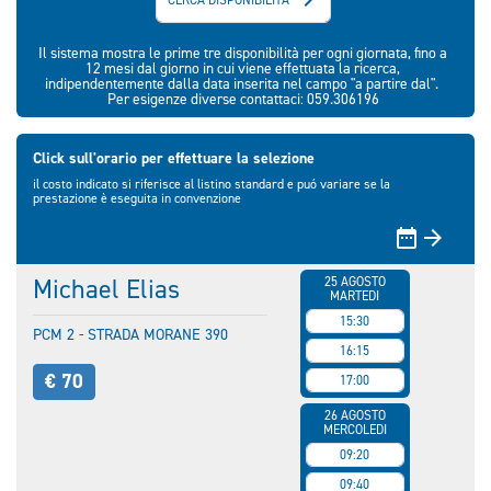
Il sistema mostra le prime tre disponibilità per ogni giornata, fino a
12 mesi dal giorno in cui viene effettuata la ricerca,
indipendentemente dalla data inserita nel campo "a partire dal".
Per esigenze diverse contattaci: 059.306196
Click sull'orario per effettuare la selezione
il costo indicato si riferisce al listino standard e puó variare se la
prestazione è eseguita in convenzione


Michael Elias
25 AGOSTO
MARTEDI
15:30
PCM 2 - STRADA MORANE 390
16:15
€ 70
17:00
26 AGOSTO
MERCOLEDI
09:20
09:40