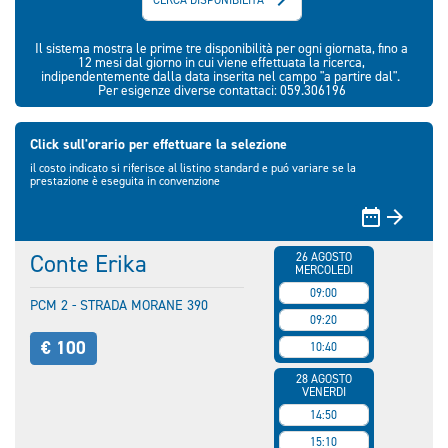
Il sistema mostra le prime tre disponibilità per ogni giornata, fino a
12 mesi dal giorno in cui viene effettuata la ricerca,
indipendentemente dalla data inserita nel campo "a partire dal".
Per esigenze diverse contattaci: 059.306196
Click sull'orario per effettuare la selezione
il costo indicato si riferisce al listino standard e puó variare se la
prestazione è eseguita in convenzione


Conte Erika
26 AGOSTO
MERCOLEDI
09:00
PCM 2 - STRADA MORANE 390
09:20
€ 100
10:40
28 AGOSTO
VENERDI
14:50
15:10