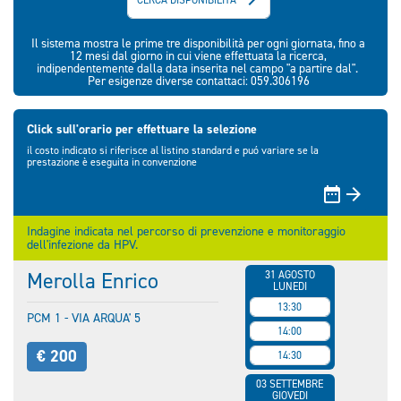
Il sistema mostra le prime tre disponibilità per ogni giornata, fino a
12 mesi dal giorno in cui viene effettuata la ricerca,
indipendentemente dalla data inserita nel campo "a partire dal".
Per esigenze diverse contattaci: 059.306196
Click sull'orario per effettuare la selezione
il costo indicato si riferisce al listino standard e puó variare se la
prestazione è eseguita in convenzione


Indagine indicata nel percorso di prevenzione e monitoraggio
dell'infezione da HPV.
Merolla Enrico
31 AGOSTO
LUNEDI
13:30
PCM 1 - VIA ARQUA' 5
14:00
€ 200
14:30
03 SETTEMBRE
GIOVEDI